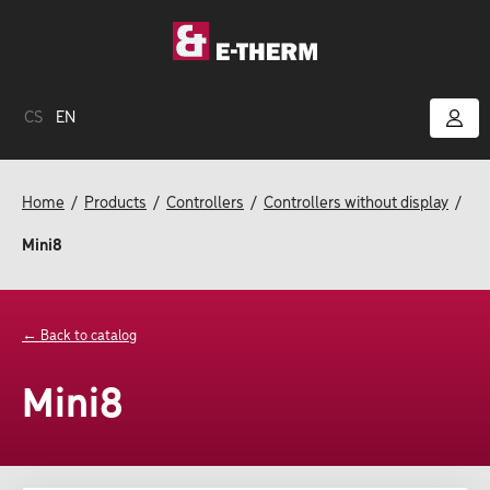
CS
EN
Home
Products
Controllers
Controllers without display
Mini8
← Back to catalog
Mini8