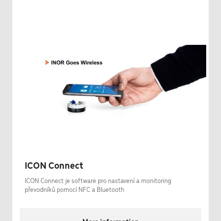
ICON Connect
ICON Connect je software pro nastavení a monitoring
převodníků pomocí NFC a Bluetooth