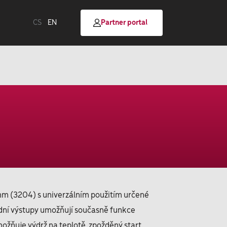
CS
EN
Partner portal
6mm (3204)
s univerzálním použitím určené
adní výstupy umožňují současně funkce
ožňuje výdrž na teplotě, zpožděný start