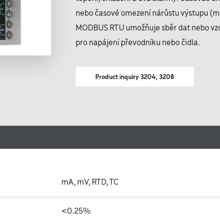
nebo časové omezení nárůstu výstupu (mě
MODBUS RTU umožňuje sběr dat nebo vzdá
pro napájení převodníku nebo čidla.
Product inquiry 3204, 3208
mA, mV, RTD, TC
<0.25%