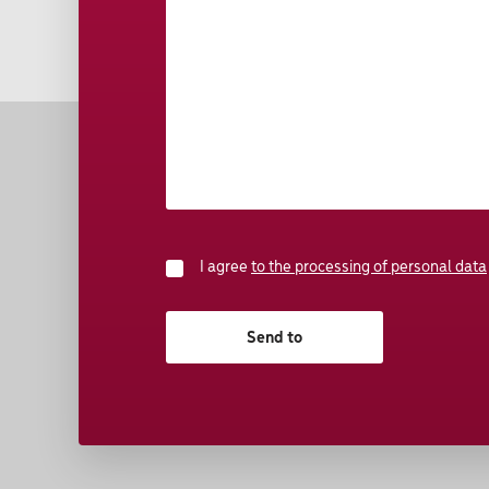
I agree
to the processing of personal data
Send to