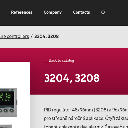
References
Company
Contacts
re controllers
3204, 3208
← Back to catalog
3204, 3208
PID regulátor 48x96mm (3208) a 96x9
pro středně náročné aplikace. Čtyři zákl
topení, chlazení a dva alarmy. Časovač um